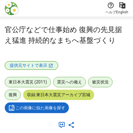
本文に飛ぶ
ヘルプ
English
官公庁などで仕事始め 復興の先見据
え猛進 持続的なまちへ基盤づくり
提供元サイトで表示
東日本大震災 (2011)
震災への備え
被災状況
復興
収録:東日本大震災アーカイブ宮城
この画像に似た画像を探す