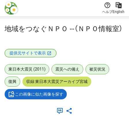
本文に飛ぶ
ヘルプ
English
地域をつなぐＮＰＯ --（ＮＰＯ情報室）
提供元サイトで表示
東日本大震災 (2011)
震災への備え
被災状況
復興
収録:東日本大震災アーカイブ宮城
この画像に似た画像を探す