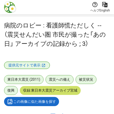
本文に飛ぶ
ヘルプ
English
病院のロビー : 看護師慌ただしく --
（震災せんだい圏 市民が撮った「あの
日」 アーカイブの記録から ; 3）
提供元サイトで表示
東日本大震災 (2011)
震災への備え
被災状況
復興
収録:東日本大震災アーカイブ宮城
この画像に似た画像を探す