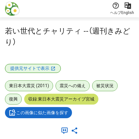
本文に飛ぶ
ヘルプ
English
若い世代とチャリティ --（週刊きみど
り）
提供元サイトで表示
東日本大震災 (2011)
震災への備え
被災状況
復興
収録:東日本大震災アーカイブ宮城
この画像に似た画像を探す