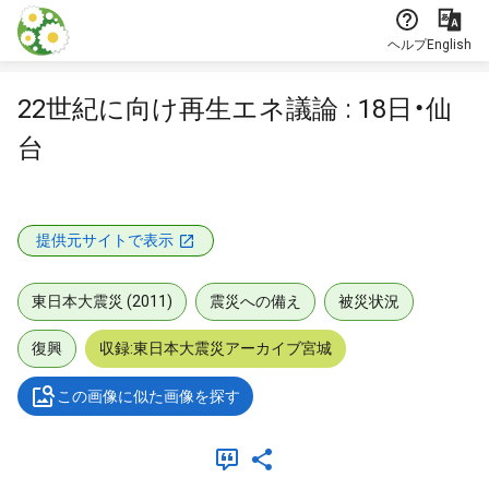
本文に飛ぶ
ヘルプ
English
22世紀に向け再生エネ議論 : 18日・仙
台
提供元サイトで表示
東日本大震災 (2011)
震災への備え
被災状況
復興
収録:東日本大震災アーカイブ宮城
この画像に似た画像を探す