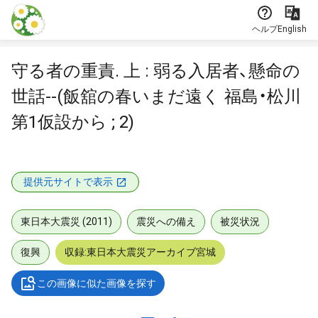
本文に飛ぶ
ヘルプ
English
守る者の重責. 上 : 弱る入居者、懸命の
世話--(飯舘の春いまだ遠く 福島・松川
第1仮設から ; 2)
提供元サイトで表示
東日本大震災 (2011)
震災への備え
被災状況
復興
収録:東日本大震災アーカイブ宮城
この画像に似た画像を探す