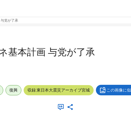
画 与党が了承
 エネ基本計画 与党が了承
復興
収録:東日本大震災アーカイブ宮城
この画像に似