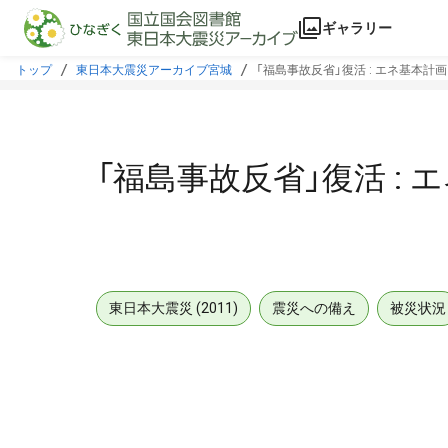
本文に飛ぶ
ギャラリー
トップ
東日本大震災アーカイブ宮城
「福島事故反省」復活 : エネ基本計
「福島事故反省」復活 :
東日本大震災 (2011)
震災への備え
被災状況