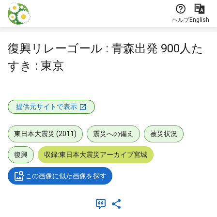
本文に飛ぶ
ヘルプ
English
復興リレーゴール : 青森出発 900人た
すき : 東京
提供元サイトで表示
東日本大震災 (2011)
震災への備え
被災状況
復興
収録:東日本大震災アーカイブ宮城
この画像に似た画像を探す