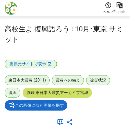
本文に飛ぶ
ヘルプ
English
高校生よ 復興語ろう : 10月・東京 サミ
ット
提供元サイトで表示
東日本大震災 (2011)
震災への備え
被災状況
復興
収録:東日本大震災アーカイブ宮城
この画像に似た画像を探す