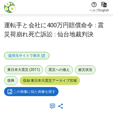
本文に飛ぶ
ヘルプ
English
運転手と会社に400万円賠償命令 : 震
災荷崩れ死亡訴訟 : 仙台地裁判決
提供元サイトで表示
東日本大震災 (2011)
震災への備え
被災状況
復興
収録:東日本大震災アーカイブ宮城
この画像に似た画像を探す