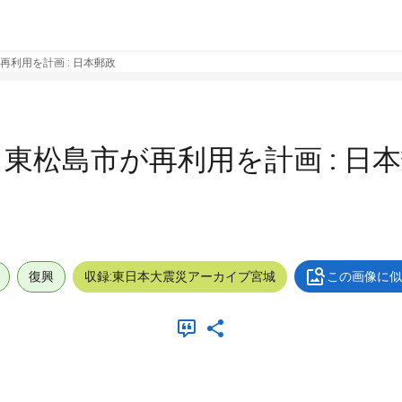
再利用を計画 : 日本郵政
 東松島市が再利用を計画 : 日
復興
収録:東日本大震災アーカイブ宮城
この画像に似