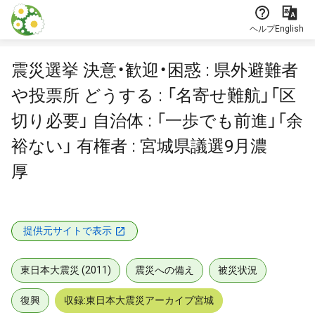
本文に飛ぶ
ヘルプ
English
震災選挙 決意・歓迎・困惑 : 県外避難者
や投票所 どうする : 「名寄せ難航」「区
切り必要」 自治体 : 「一歩でも前進」「余
裕ない」 有権者 : 宮城県議選9月濃
厚
提供元サイトで表示
東日本大震災 (2011)
震災への備え
被災状況
復興
収録:東日本大震災アーカイブ宮城