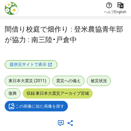
本文に飛ぶ
ヘルプ
English
間借り校庭で畑作り : 登米農協青年部
が協力 : 南三陸・戸倉中
提供元サイトで表示
東日本大震災 (2011)
震災への備え
被災状況
復興
収録:東日本大震災アーカイブ宮城
この画像に似た画像を探す