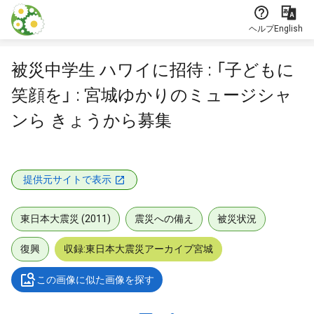
本文に飛ぶ
ヘルプ
English
被災中学生 ハワイに招待 : 「子どもに
笑顔を」 : 宮城ゆかりのミュージシャ
ンら きょうから募集
提供元サイトで表示
東日本大震災 (2011)
震災への備え
被災状況
復興
収録:東日本大震災アーカイブ宮城
この画像に似た画像を探す