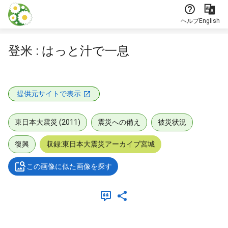
本文に飛ぶ
ヘルプ
English
登米 : はっと汁で一息
提供元サイトで表示
東日本大震災 (2011)
震災への備え
被災状況
復興
収録:東日本大震災アーカイブ宮城
この画像に似た画像を探す