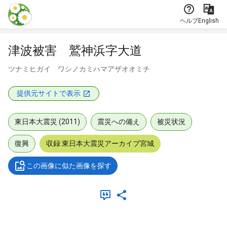
本文に飛ぶ
ヘルプ
English
津波被害 鷲神浜字大道
ツナミヒガイ ワシノカミハマアザオオミチ
提供元サイトで表示
東日本大震災 (2011)
震災への備え
被災状況
復興
収録:東日本大震災アーカイブ宮城
この画像に似た画像を探す