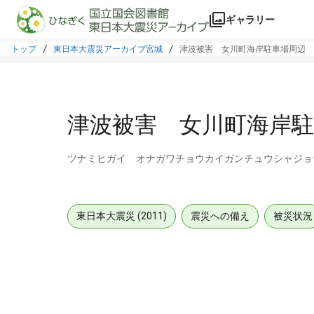
本文に飛ぶ
ギャラリー
トップ
東日本大震災アーカイブ宮城
津波被害 女川町海岸駐車場周辺
津波被害 女川町海岸駐
ツナミヒガイ オナガワチョウカイガンチュウシャジョ
東日本大震災 (2011)
震災への備え
被災状況