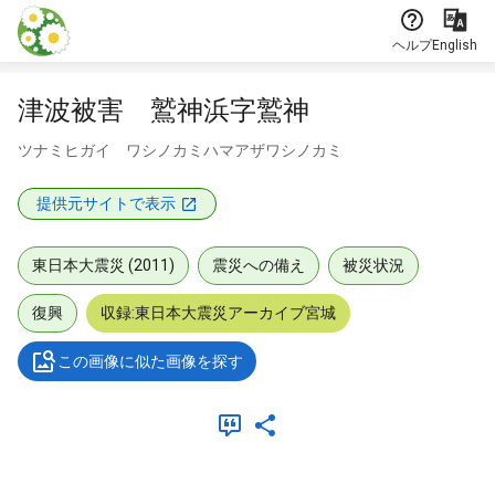
本文に飛ぶ
ヘルプ
English
津波被害 鷲神浜字鷲神
ツナミヒガイ ワシノカミハマアザワシノカミ
提供元サイトで表示
東日本大震災 (2011)
震災への備え
被災状況
復興
収録:東日本大震災アーカイブ宮城
この画像に似た画像を探す