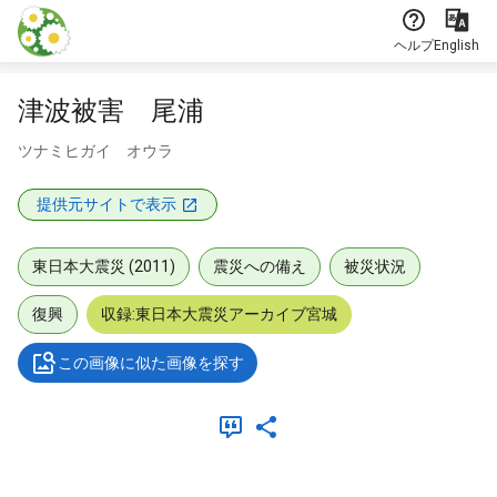
本文に飛ぶ
ヘルプ
English
津波被害 尾浦
ツナミヒガイ オウラ
提供元サイトで表示
東日本大震災 (2011)
震災への備え
被災状況
復興
収録:東日本大震災アーカイブ宮城
この画像に似た画像を探す