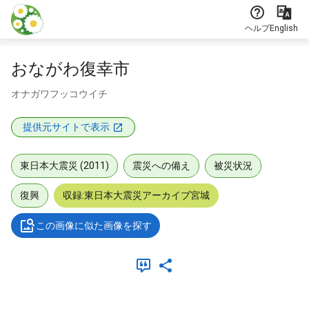
本文に飛ぶ
ヘルプ
English
おながわ復幸市
オナガワフッコウイチ
提供元サイトで表示
東日本大震災 (2011)
震災への備え
被災状況
復興
収録:東日本大震災アーカイブ宮城
この画像に似た画像を探す