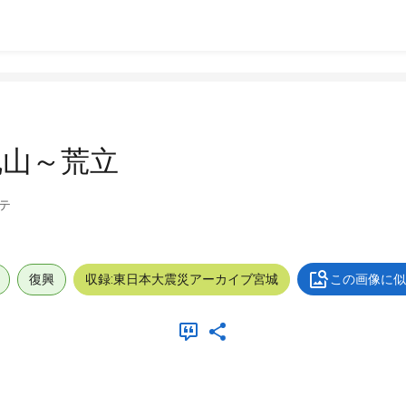
丸山～荒立
テ
復興
収録:東日本大震災アーカイブ宮城
この画像に似