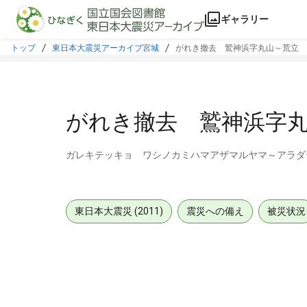
本文に飛ぶ
ギャラリー
トップ
東日本大震災アーカイブ宮城
がれき撤去 鷲神浜字丸山～荒立
がれき撤去 鷲神浜字
ガレキテッキョ ワシノカミハマアザマルヤマ～アラダ
東日本大震災 (2011)
震災への備え
被災状況