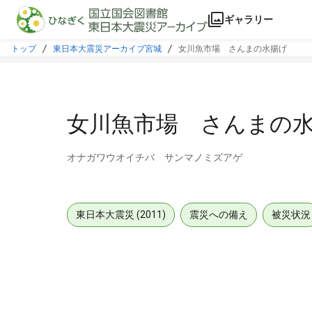
本文に飛ぶ
ギャラリー
トップ
東日本大震災アーカイブ宮城
女川魚市場 さんまの水揚げ
女川魚市場 さんまの
オナガワウオイチバ サンマノミズアゲ
東日本大震災 (2011)
震災への備え
被災状況