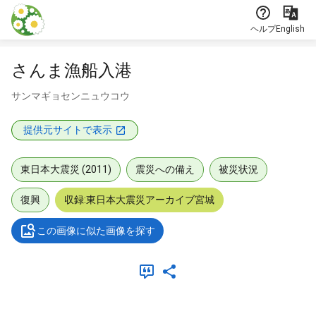
本文に飛ぶ
ヘルプ
English
さんま漁船入港
サンマギョセンニュウコウ
提供元サイトで表示
東日本大震災 (2011)
震災への備え
被災状況
復興
収録:東日本大震災アーカイブ宮城
この画像に似た画像を探す