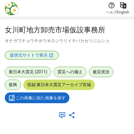
本文に飛ぶ
ヘルプ
English
女川町地方卸売市場仮設事務所
オナガワチョウチホウオロシウリイチバカセツジムショ
提供元サイトで表示
東日本大震災 (2011)
震災への備え
被災状況
復興
収録:東日本大震災アーカイブ宮城
この画像に似た画像を探す