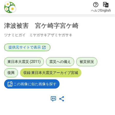
本文に飛ぶ
ヘルプ
English
津波被害 宮ケ崎字宮ケ崎
ツナミヒガイ ミヤガサキアザミヤガサキ
提供元サイトで表示
東日本大震災 (2011)
震災への備え
被災状況
復興
収録:東日本大震災アーカイブ宮城
この画像に似た画像を探す