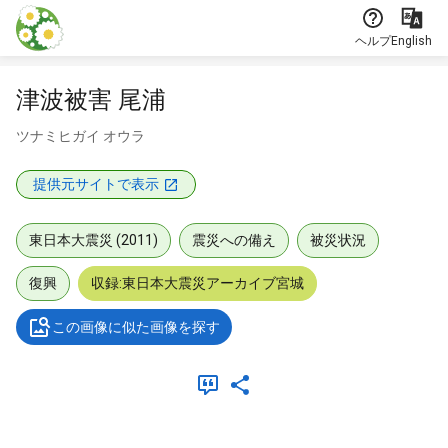
本文に飛ぶ
ヘルプ
English
津波被害 尾浦
ツナミヒガイ オウラ
提供元サイトで表示
東日本大震災 (2011)
震災への備え
被災状況
復興
収録:東日本大震災アーカイブ宮城
この画像に似た画像を探す