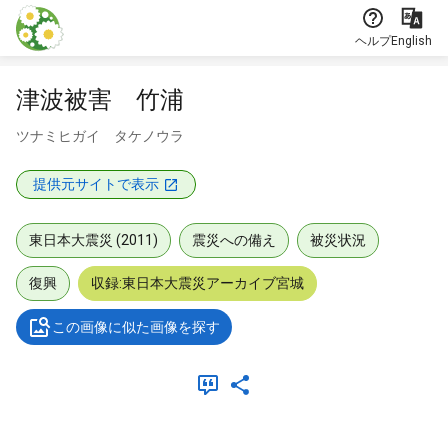
本文に飛ぶ
ヘルプ
English
津波被害 竹浦
ツナミヒガイ タケノウラ
提供元サイトで表示
東日本大震災 (2011)
震災への備え
被災状況
復興
収録:東日本大震災アーカイブ宮城
この画像に似た画像を探す