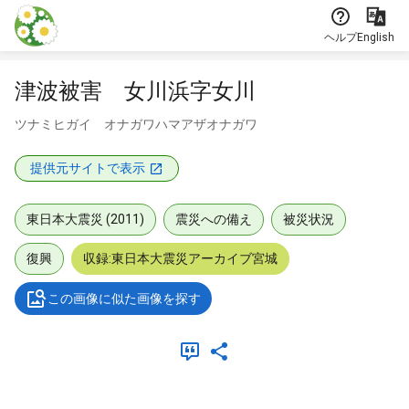
本文に飛ぶ
ヘルプ
English
津波被害 女川浜字女川
ツナミヒガイ オナガワハマアザオナガワ
提供元サイトで表示
東日本大震災 (2011)
震災への備え
被災状況
復興
収録:東日本大震災アーカイブ宮城
この画像に似た画像を探す