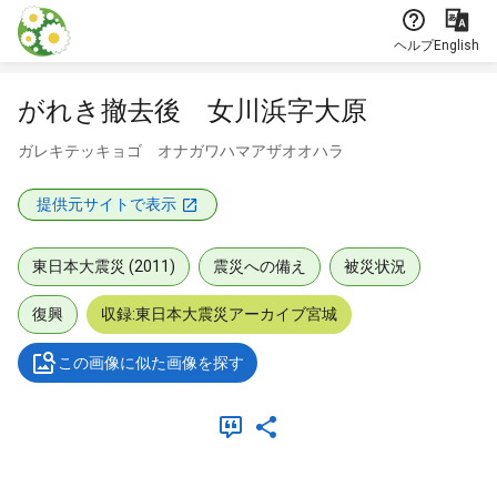
本文に飛ぶ
ヘルプ
English
がれき撤去後 女川浜字大原
ガレキテッキョゴ オナガワハマアザオオハラ
提供元サイトで表示
東日本大震災 (2011)
震災への備え
被災状況
復興
収録:東日本大震災アーカイブ宮城
この画像に似た画像を探す