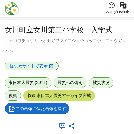
本文に飛ぶ
ヘルプ
English
女川町立女川第二小学校 入学式
オナガワチョウリツオナガワダイニショウガッコウ ニュウガク
シキ
提供元サイトで表示
東日本大震災 (2011)
震災への備え
被災状況
復興
収録:東日本大震災アーカイブ宮城
この画像に似た画像を探す