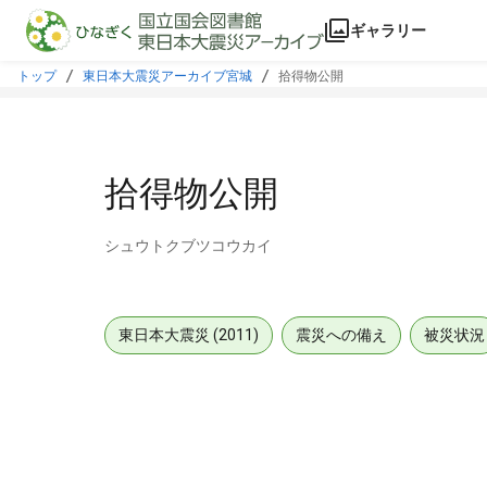
本文に飛ぶ
ギャラリー
トップ
東日本大震災アーカイブ宮城
拾得物公開
拾得物公開
シュウトクブツコウカイ
東日本大震災 (2011)
震災への備え
被災状況