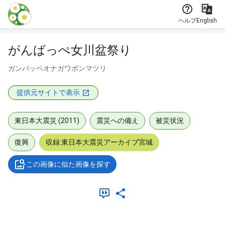
本文に飛ぶ
ヘルプ
English
がんばっぺ女川盆祭り
ガンバッペオナガワボンマツリ
提供元サイトで表示
東日本大震災 (2011)
震災への備え
被災状況
復興
収録:東日本大震災アーカイブ宮城
この画像に似た画像を探す