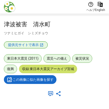
本文に飛ぶ
ヘルプ
English
津波被害 清水町
ツナミヒガイ シミズチョウ
提供元サイトで表示
東日本大震災 (2011)
震災への備え
被災状況
復興
収録:東日本大震災アーカイブ宮城
この画像に似た画像を探す