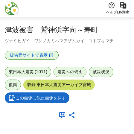
本文に飛ぶ
ヘルプ
English
津波被害 鷲神浜字向～寿町
ツナミヒガイ ワシノカミハマアザムカイ～コトブキマチ
提供元サイトで表示
東日本大震災 (2011)
震災への備え
被災状況
復興
収録:東日本大震災アーカイブ宮城
この画像に似た画像を探す