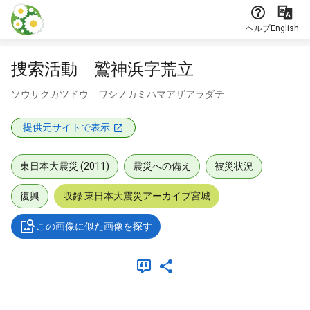
本文に飛ぶ
ヘルプ
English
捜索活動 鷲神浜字荒立
ソウサクカツドウ ワシノカミハマアザアラダテ
提供元サイトで表示
東日本大震災 (2011)
震災への備え
被災状況
復興
収録:東日本大震災アーカイブ宮城
この画像に似た画像を探す