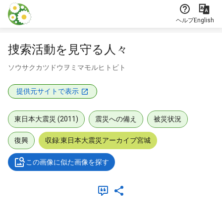
本文に飛ぶ
ヘルプ
English
捜索活動を見守る人々
ソウサクカツドウヲミマモルヒトビト
提供元サイトで表示
東日本大震災 (2011)
震災への備え
被災状況
復興
収録:東日本大震災アーカイブ宮城
この画像に似た画像を探す