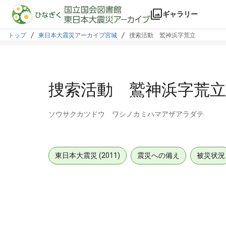
本文に飛ぶ
ギャラリー
トップ
東日本大震災アーカイブ宮城
捜索活動 鷲神浜字荒立
捜索活動 鷲神浜字荒立
ソウサクカツドウ ワシノカミハマアザアラダテ
東日本大震災 (2011)
震災への備え
被災状況