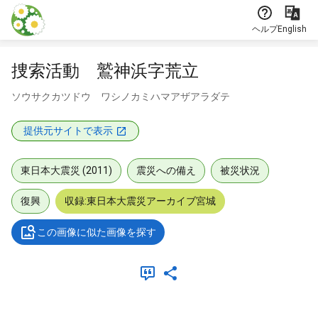
本文に飛ぶ
ヘルプ
English
捜索活動 鷲神浜字荒立
ソウサクカツドウ ワシノカミハマアザアラダテ
提供元サイトで表示
東日本大震災 (2011)
震災への備え
被災状況
復興
収録:東日本大震災アーカイブ宮城
この画像に似た画像を探す