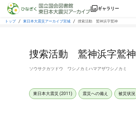
本文に飛ぶ
ギャラリー
トップ
東日本大震災アーカイブ宮城
捜索活動 鷲神浜字鷲神
捜索活動 鷲神浜字鷲神
ソウサクカツドウ ワシノカミハマアザワシノカミ
東日本大震災 (2011)
震災への備え
被災状況