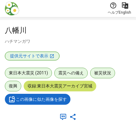
本文に飛ぶ
ヘルプ
English
八幡川
ハチマンガワ
提供元サイトで表示
東日本大震災 (2011)
震災への備え
被災状況
復興
収録:東日本大震災アーカイブ宮城
この画像に似た画像を探す