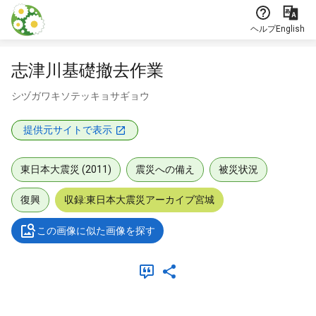
本文に飛ぶ
ヘルプ
English
志津川基礎撤去作業
シヅガワキソテッキョサギョウ
提供元サイトで表示
東日本大震災 (2011)
震災への備え
被災状況
復興
収録:東日本大震災アーカイブ宮城
この画像に似た画像を探す