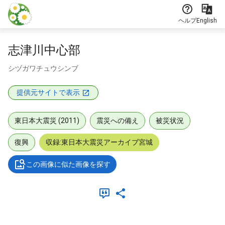
本文に飛ぶ
ヘルプ
English
志津川中心部
シヅガワチュウシンブ
提供元サイトで表示
東日本大震災 (2011)
震災への備え
被災状況
復興
収録:東日本大震災アーカイブ宮城
この画像に似た画像を探す