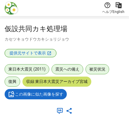
本文に飛ぶ
ヘルプ
English
仮設共同カキ処理場
カセツキョウドウカキショリジョウ
提供元サイトで表示
東日本大震災 (2011)
震災への備え
被災状況
復興
収録:東日本大震災アーカイブ宮城
この画像に似た画像を探す