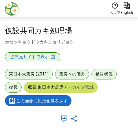
本文に飛ぶ
ヘルプ
English
仮設共同カキ処理場
カセツキョウドウカキショリジョウ
提供元サイトで表示
東日本大震災 (2011)
震災への備え
被災状況
復興
収録:東日本大震災アーカイブ宮城
この画像に似た画像を探す