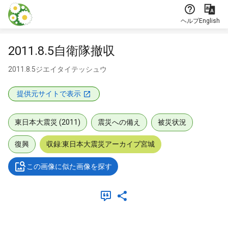
本文に飛ぶ
ヘルプ
English
2011.8.5自衛隊撤収
2011.8.5ジエイタイテッシュウ
提供元サイトで表示
東日本大震災 (2011)
震災への備え
被災状況
復興
収録:東日本大震災アーカイブ宮城
この画像に似た画像を探す