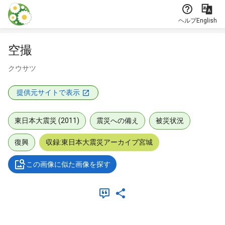
本文に飛ぶ
ヘルプ
English
空撮
クウサツ
提供元サイトで表示
東日本大震災 (2011)
震災への備え
被災状況
復興
収録:東日本大震災アーカイブ宮城
この画像に似た画像を探す