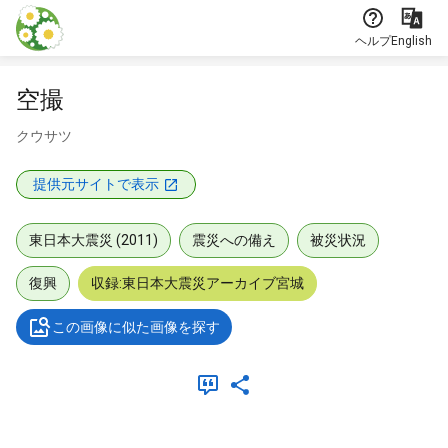
本文に飛ぶ
ヘルプ
English
空撮
クウサツ
提供元サイトで表示
東日本大震災 (2011)
震災への備え
被災状況
復興
収録:東日本大震災アーカイブ宮城
この画像に似た画像を探す