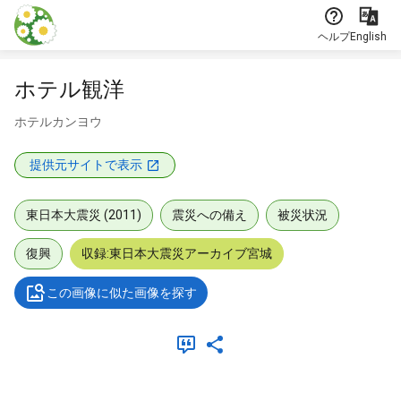
本文に飛ぶ
ヘルプ
English
ホテル観洋
ホテルカンヨウ
提供元サイトで表示
東日本大震災 (2011)
震災への備え
被災状況
復興
収録:東日本大震災アーカイブ宮城
この画像に似た画像を探す