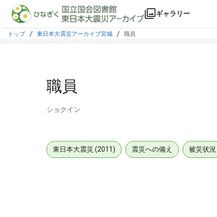
本文に飛ぶ
ギャラリー
トップ
東日本大震災アーカイブ宮城
職員
職員
ショクイン
東日本大震災 (2011)
震災への備え
被災状況