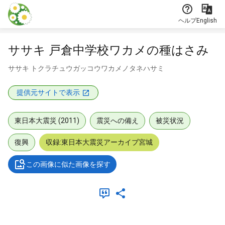
本文に飛ぶ
ヘルプ
English
ササキ 戸倉中学校ワカメの種はさみ
ササキ トクラチュウガッコウワカメノタネハサミ
提供元サイトで表示
東日本大震災 (2011)
震災への備え
被災状況
復興
収録:東日本大震災アーカイブ宮城
この画像に似た画像を探す